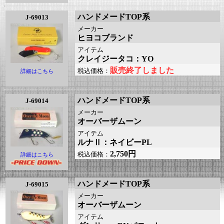
ハンドメードTOP系
J-69013
メーカー
ヒヨコブランド
アイテム
クレイジータコ：YO
販売終了しました
税込価格：
詳細はこちら
ハンドメードTOP系
J-69014
メーカー
オーバーザムーン
アイテム
ルナⅡ：ネイビーPL
2,750円
税込価格：
詳細はこちら
ハンドメードTOP系
J-69015
メーカー
オーバーザムーン
アイテム