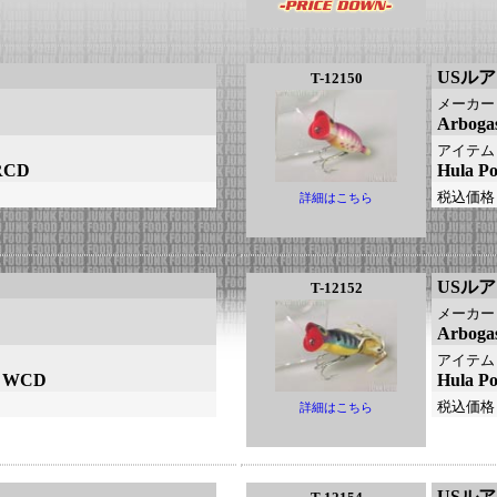
USル
T-12150
メーカー
Arbo
アイテム
RCD
Hula 
税込価格
詳細はこちら
USル
T-12152
メーカー
Arbo
アイテム
ー：WCD
Hula 
税込価格
詳細はこちら
USル