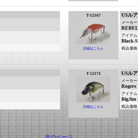
USル
T-12167
メーカー
REB
アイテム
Blac
税込価格
詳細はこちら
USル
T-12172
メーカー
Roge
アイテム
BigJ
税込価格
詳細はこちら
次のページ