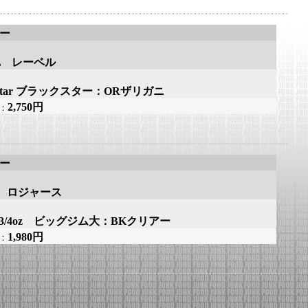
アー
EL レーベル
k-Star ブラックスター：ORザリガニ
2,750円
：
アー
rs ロジャース
im 3/4oz ビッグジム大：BKクリアー
1,980円
：