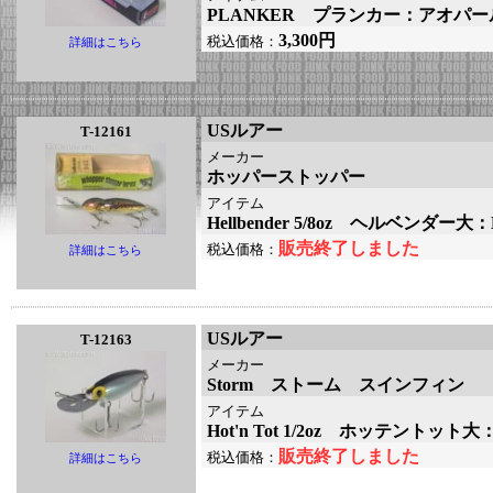
PLANKER プランカー：アオパー
3,300円
税込価格：
詳細はこちら
USルアー
T-12161
メーカー
ホッパーストッパー
アイテム
Hellbender 5/8oz ヘルベンダー大
販売終了しました
税込価格：
詳細はこちら
USルアー
T-12163
メーカー
Storm ストーム スインフィン
アイテム
Hot'n Tot 1/2oz ホッテントット
販売終了しました
税込価格：
詳細はこちら