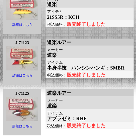
道楽
アイテム
21SS5R：KCH
販売終了しました
税込価格：
詳細はこちら
道楽ルアー
J-71123
メーカー
道楽
アイテム
半身半技 ハンシンハンギ：SMBR
販売終了しました
税込価格：
詳細はこちら
道楽ルアー
J-71125
メーカー
道楽
アイテム
アブラゼミ：RHF
販売終了しました
税込価格：
詳細はこちら