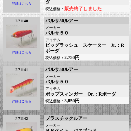
ダ
詳細はこちら
販売終了しました
税込価格：
バルサ50ルアー
J-71140
メーカー
バルサ５０
アイテム
ビッグラッシュ スケーター Jr.：R
ボーダ
詳細はこちら
2,750円
税込価格：
バルサ50ルアー
J-71141
メーカー
バルサ５０
アイテム
ポップスィンガー Or.：Rボーダ
3,850円
税込価格：
詳細はこちら
プラスチックルアー
J-71142
メーカー
ＢＰベイト バスポンド