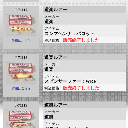
道楽ルアー
J-71117
メーカー
道楽
アイテム
スンマヘンナ：パロット
販売終了しました
税込価格：
詳細はこちら
道楽ルアー
J-71118
メーカー
道楽
アイテム
スピンサーファー：WRE
販売終了しました
税込価格：
詳細はこちら
道楽ルアー
J-71119
メーカー
道楽
アイテム