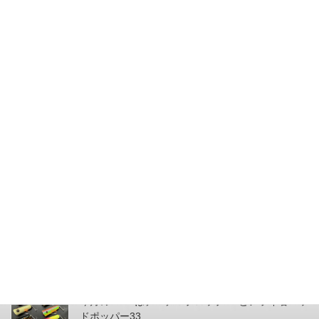
JUNK FOOD NEWS
次の記事
フルサイズさんより、新
作”ONIOOHASHI”のご紹介で
す。
2021年9月2日
最近の投稿
今月のZEALはチマチマプロップGEとアライ君ヘッ
ドポッパー33