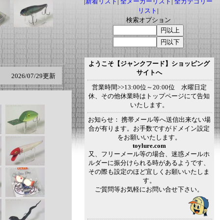
|
新着リスト
|
全メーカーリスト
|
全カテゴリー
リスト
|
検索オプション
ようこそ【ジャンクフード】ショッピング
サイトへ
2026/07/29更新
営業時間>>13:00位～20:00位 水曜日定
休、その他休業時はトップページにて告知
いたします。
お知らせ： 携帯メール等へ送信出来ない場
合が有ります。お手数ですがドメイン設定
をお願いいたします。
toylure.com
又、フリーメール等の場合、迷惑メールホ
ルダーに振分けられる時があるようです、
その際も設定のほど宜しくお願いいたしま
す。
ご質問等お気軽にお問い合せ下さい。