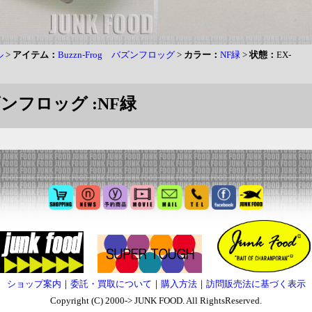
ル
>
アイテム：
Buzzn-Frog バズンフロッグ
>
カラー：
NF緑
>
状態：
EX-
バズンフロッグ :NF緑
ショップ案内
｜
委託・買取について
｜
購入方法
｜
訪問販売法に基づく表示
Copyright (C) 2000-> JUNK FOOD. All RightsReserved.