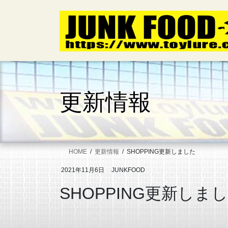
コ
ナ
ン
ビ
テ
ゲ
ン
ー
ツ
シ
へ
ョ
ス
ン
キ
に
更新情報
ッ
移
プ
動
HOME
更新情報
SHOPPING更新しました
2021年11月6日
JUNKFOOD
SHOPPING更新しま