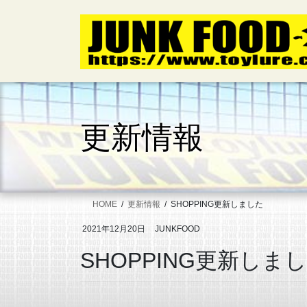
コ
ナ
ン
ビ
テ
ゲ
ン
ー
ツ
シ
へ
ョ
ス
ン
キ
に
更新情報
ッ
移
プ
動
HOME
更新情報
SHOPPING更新しました
2021年12月20日
JUNKFOOD
SHOPPING更新しま