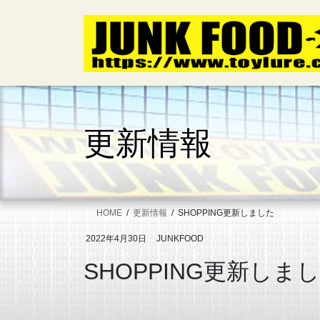
コ
ナ
ン
ビ
テ
ゲ
ン
ー
ツ
シ
へ
ョ
ス
ン
キ
に
更新情報
ッ
移
プ
動
HOME
更新情報
SHOPPING更新しました
2022年4月30日
JUNKFOOD
SHOPPING更新しま