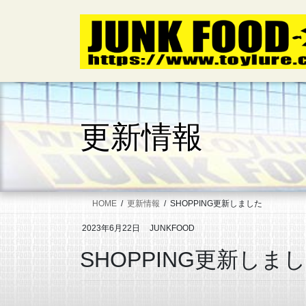
コ
ナ
ン
ビ
テ
ゲ
ン
ー
ツ
シ
へ
ョ
ス
ン
キ
に
更新情報
ッ
移
プ
動
HOME
更新情報
SHOPPING更新しました
2023年6月22日
JUNKFOOD
SHOPPING更新しま