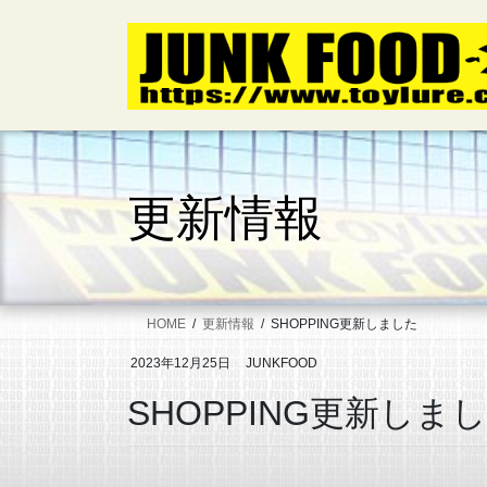
コ
ナ
ン
ビ
テ
ゲ
ン
ー
ツ
シ
へ
ョ
ス
ン
キ
に
更新情報
ッ
移
プ
動
HOME
更新情報
SHOPPING更新しました
2023年12月25日
JUNKFOOD
SHOPPING更新しま