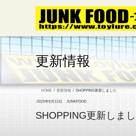
コ
ナ
ン
ビ
テ
ゲ
ン
ー
ツ
シ
へ
ョ
ス
ン
キ
に
更新情報
ッ
移
プ
動
HOME
更新情報
SHOPPING更新しました
2025年6月12日
JUNKFOOD
SHOPPING更新しま