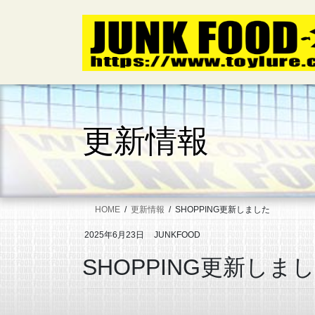
コ
ナ
ン
ビ
テ
ゲ
ン
ー
ツ
シ
へ
ョ
ス
ン
キ
に
更新情報
ッ
移
プ
動
HOME
更新情報
SHOPPING更新しました
2025年6月23日
JUNKFOOD
SHOPPING更新しま