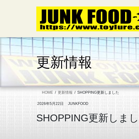
コ
ナ
ン
ビ
テ
ゲ
ン
ー
ツ
シ
へ
ョ
ス
ン
キ
に
更新情報
ッ
移
プ
動
HOME
更新情報
SHOPPING更新しました
2026年5月22日
JUNKFOOD
SHOPPING更新しま