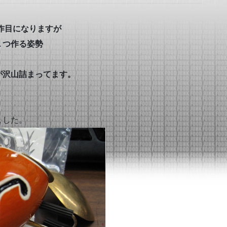
４作目になりますが
１つ作る姿勢
が沢山詰まってます。
ました。