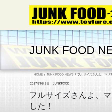
コ
ナ
ン
ビ
テ
ゲ
ン
ー
ツ
シ
へ
ョ
ス
ン
キ
に
JUNK FOOD N
ッ
移
プ
動
HOME
JUNK FOOD NEWS
フルサイズさんよ、マリア
2017年9月3日
JUNKFOOD
フルサイズさんよ、マ
した！