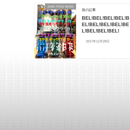
JUNK FOOD NEWS
前の記事
BEL!BEL!BEL!BEL!B
EL!BEL!BEL!BEL!BE
L!BEL!BEL!BEL!
2017年12月28日