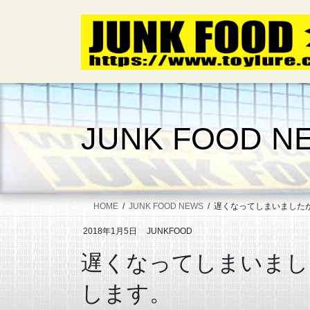
コ
ナ
ン
ビ
テ
ゲ
ン
ー
ツ
シ
へ
ョ
ス
ン
キ
に
JUNK FOOD N
ッ
移
プ
動
HOME
JUNK FOOD NEWS
遅くなってしまいました
2018年1月5日
JUNKFOOD
遅くなってしまいまし
します。