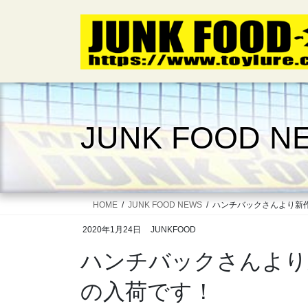
コ
ナ
ン
ビ
テ
ゲ
ン
ー
ツ
シ
へ
ョ
ス
ン
キ
に
JUNK FOOD N
ッ
移
プ
動
HOME
JUNK FOOD NEWS
ハンチバックさんより新
2020年1月24日
JUNKFOOD
ハンチバックさんより
の入荷です！