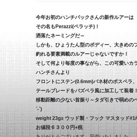
今年お初のハンチバックさんの新作ルアーは
その名もPerazzi(ペラッチ)！
洒落たネーミングだ～
しかも、ひょうたん型のボディー、大きめの
釣れる要素満載のルアーじゃないですか！
そして何より毎度の事ながら、この可愛いカ
ハンチさんより
フロントにステン(0.6mm)バネ材のボスペ
テールブレードをバズペラ風に加工して装着
移動距離の少ない首振り～タダ引きで弱めのベ
´-`)
weight 23g± ウッド製・フック マスタッド#1
お値段６３００円+税
ありがとうございます。完売いたしました。