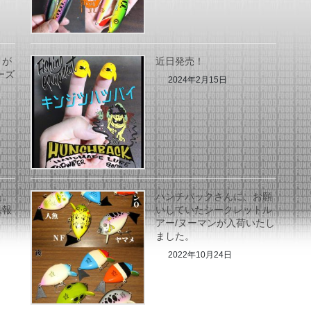
、が
近日発売！
ーズ
2024年2月15日
た。
ハンチバックさんに、お願
果報
いしていたシークレットル
アー/ヌーマンが入荷いたし
ました。
2022年10月24日