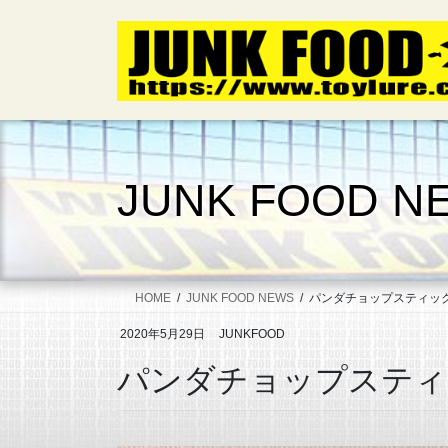
コ
ナ
ン
ビ
テ
ゲ
ン
ー
ツ
シ
へ
ョ
ス
ン
キ
に
JUNK FOOD N
ッ
移
プ
動
HOME
JUNK FOOD NEWS
パンダチョップスティック
2020年5月29日
JUNKFOOD
パンダチョップスティッ