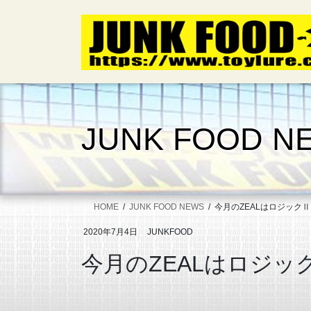
コ
ナ
ン
ビ
テ
ゲ
ン
ー
ツ
シ
へ
ョ
ス
ン
キ
に
JUNK FOOD N
ッ
移
プ
動
HOME
JUNK FOOD NEWS
今月のZEALはロジック
2020年7月4日
JUNKFOOD
今月のZEALはロジッ