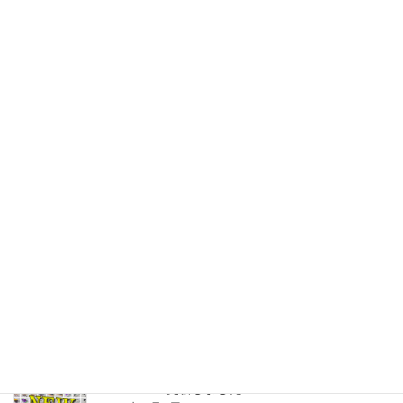
20周年イベントルアー第十二弾
は、トイズさんのノーチンホワ
イトファルコンハイピッチ
2021年1月5日
JUNK FOOD NEWS
次の記事
ベースオブブラックさんより初
荷が届きました。
2021年1月7日
最近の投稿
SHOPPING更新しました