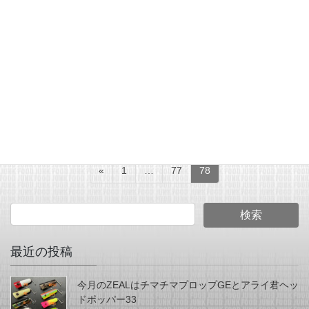
2007年8月31日
JUNK FOOD NEWS
秘密のＷスイッシャー
投
固
固
固
«
1
…
77
78
稿
定
定
定
ペ
ペ
ペ
ナ
ー
ー
ー
ビ
ジ
ジ
ジ
ゲ
最近の投稿
ー
シ
今月のZEALはチマチマプロップGEとアライ君ヘッ
ドポッパー33
ョ