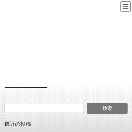
コ
ナ
ン
ビ
テ
ゲ
ン
ー
ARKITECT
ツ
シ
へ
ョ
HOME
ARKITECT
ス
ン
キ
に
2025年8月8日
ッ
移
JUNK FOOD NEWS
プ
動
アーキテクトさん、お取り
扱い始めさせて頂きます。
最近の投稿