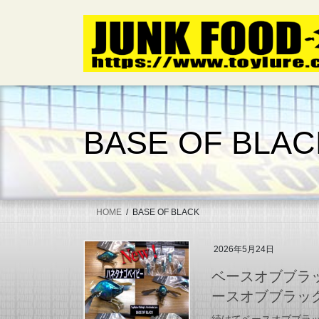
コ
ナ
ン
ビ
テ
ゲ
ン
ー
ツ
シ
へ
ョ
ス
ン
キ
に
BASE OF BLAC
ッ
移
プ
動
HOME
BASE OF BLACK
2026年5月24日
ベースオブブラ
ースオブブラッ