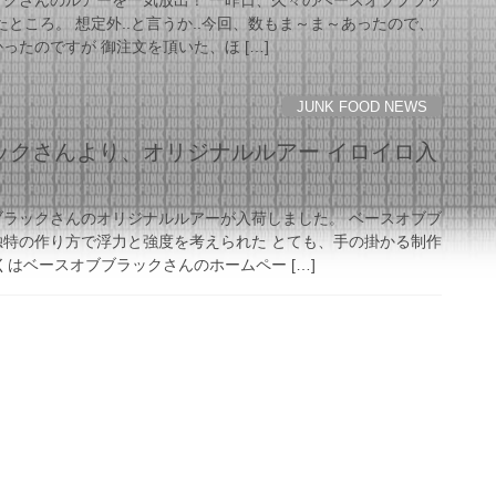
ックさんのルアーを一気放出！ 一昨日、久々のベースオブブラッ
たところ。 想定外..と言うか..今回、数もま～ま～あったので、
ったのですが 御注文を頂いた、ほ […]
JUNK FOOD NEWS
ックさんより、オリジナルルアー イロイロ入
ブラックさんのオリジナルルアーが入荷しました。 ベースオブブ
独特の作り方で浮力と強度を考えられた とても、手の掛かる制作
くはベースオブブラックさんのホームペー […]