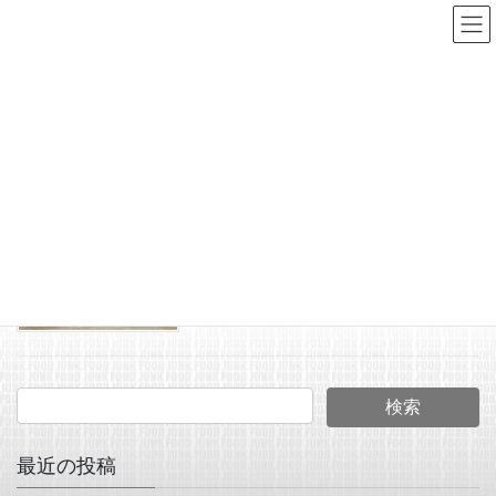
コ
ナ
ン
ビ
テ
ゲ
ン
ー
Ouch!
ツ
シ
へ
ョ
HOME
Ouch!
ス
ン
キ
に
2025年8月10日
ッ
移
JUNK FOOD NEWS
プ
動
アウチルアーさんより、ア
メリカンルアーNFリペイン
トの入荷です。
最近の投稿