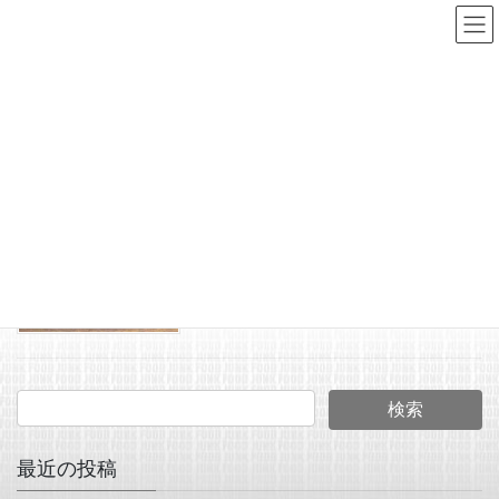
コ
ナ
ン
ビ
テ
ゲ
ン
ー
SSPD
ツ
シ
へ
ョ
HOME
SSPD
ス
ン
キ
に
2025年12月14日
ッ
移
JUNK FOOD NEWS
プ
動
アンカニー/リスペクトSP
カラー！No.35 サスペン
ド
最近の投稿