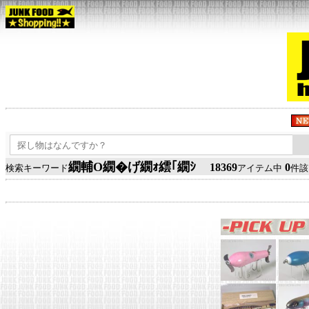
繝輔Ο繝�げ繝ｫ繧｢繝ｼ
18369
0
検索キーワード
アイテム中
件該