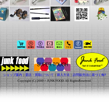
ショップ案内
｜
委託・買取について
｜
購入方法
｜
訪問販売法に基づく侮ｦ
Copyright (C) 2000-> JUNK FOOD. All RightsReserved.