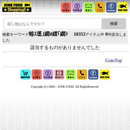
蝗ｽ逕｣繝ｫ繧｢繝ｼ
18353
0
検索キーワード
アイテム中
件該当しま
した
該当するものがありませんでした
GotoTop
Copyright (C) 2000-> JUNK FOOD. All RightsReserved.