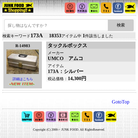
173A
18353
1
検索キーワード
アイテム中
件該当しました
タックルボックス
R-14983
メーカー
UMCO アムコ
アイテム
173A：シルバー
14,300円
税込価格：
詳細はこちら
GotoTop
Copyright (C) 2000-> JUNK FOOD. All RightsReserved.