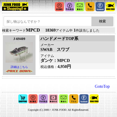
MPCD
18369
1
検索キーワード
アイテム中
件該当しました
ハンドメードTOP系
J-69409
メーカー
SWAB スワブ
アイテム
ダンケ：MPCD
4,950円
税込価格：
詳細はこちら
GotoTop
Copyright (C) 2000-> JUNK FOOD. All RightsReserved.