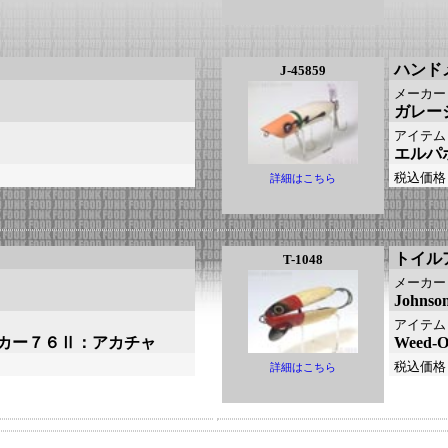
ハンド
J-45859
メーカー
ガレー
アイテム
エルパ
税込価格
詳細はこちら
トイル
T-1048
メーカー
Johnso
アイテム
カー７６Ⅱ：アカチャ
Wee
税込価格
詳細はこちら