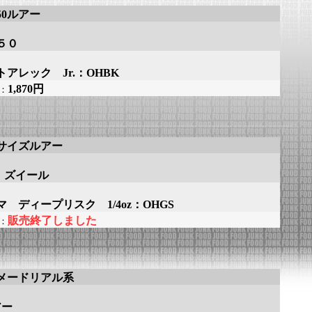
50ルアー
５０
アレック Jr.：OHBK
1,870円
：
サイズルアー
L ズイール
 ディープリスク 1/4oz：OHGS
販売終了しました
：
メードリアル系
アー