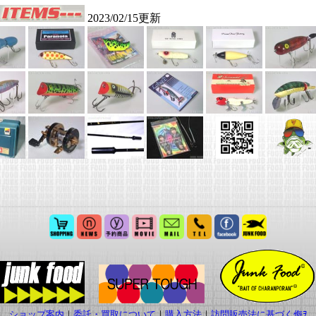
ショップ案内
｜
委託・買取について
｜
購入方法
｜
訪問販売法に基づく侮ｦ