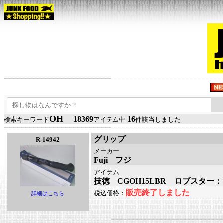
OH
18369
16
検索キーワード
アイテム中
件該当しました
グリップ
R-14942
メーカー
Fuji フジ
アイテム
技徳 CGOH15LBR ロブスター
販売終了しました
税込価格：
詳細はこちら