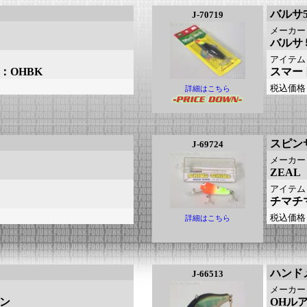
バルサ
J-70719
メーカー
バルサ
アイテム
：OHBK
スマート
税込価格
詳細はこちら
スピン
J-69724
メーカー
ZEA
アイテム
チマチマ
税込価格
詳細はこちら
ハンド
J-66513
メーカー
セン
OHル