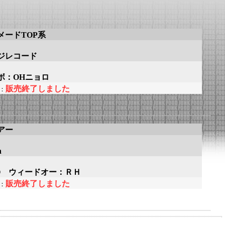
メードTOP系
ジレコード
ボ：OHニョロ
販売終了しました
：
アー
n
d-O ウィードオー：ＲＨ
販売終了しました
：