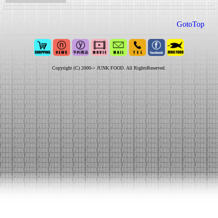
GotoTop
Copyright (C) 2000-> JUNK FOOD. All RightsReserved.