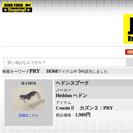
PRY
18368
5
検索キーワード
アイテム中
件該当しました
ヘドンスプーク
H-13076
メーカー
Heddon ヘドン
アイテム
CousinⅡ カズン２：PRY
1,980円
税込価格：
詳細はこちら