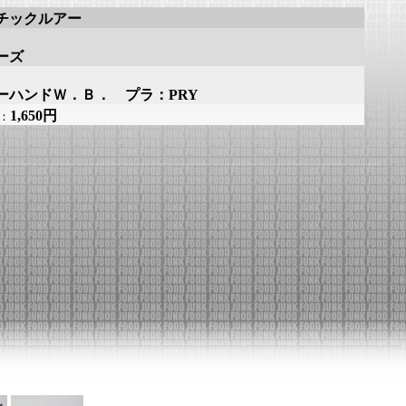
チックルアー
ーズ
ーハンドＷ．Ｂ． プラ：PRY
1,650円
：