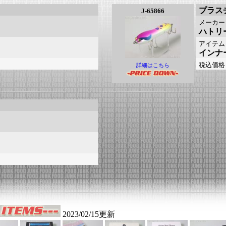
プラス
J-65866
メーカー
ハトリ
アイテム
インナ
税込価格
詳細はこちら