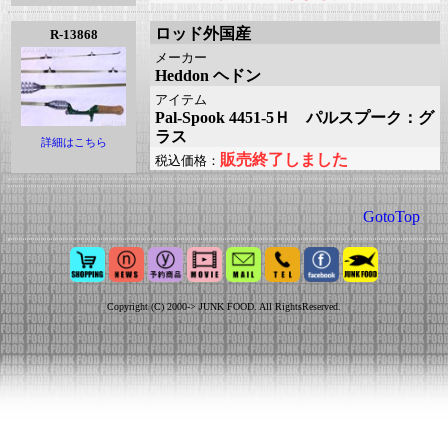
ロッド外国産
R-13868
メーカー
Heddon ヘドン
アイテム
Pal-Spook 4451-5Ｈ パルスプーク：グ
ラス
詳細はこちら
販売終了しました
税込価格：
GotoTop
Copyright (C) 2000-> JUNK FOOD. All RightsReserved.