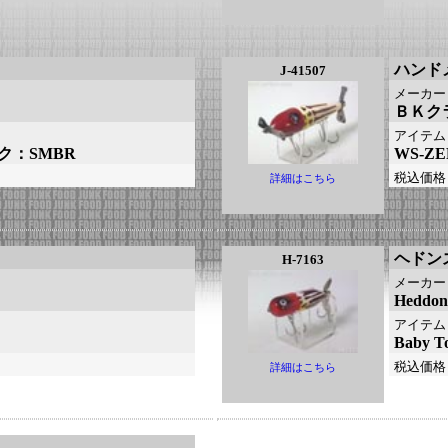
ハンド
J-41507
メーカー
ＢＫク
アイテム
ーク：SMBR
WS-Z
税込価格
詳細はこちら
ヘドン
H-7163
メーカー
Heddo
アイテム
Baby
税込価格
詳細はこちら