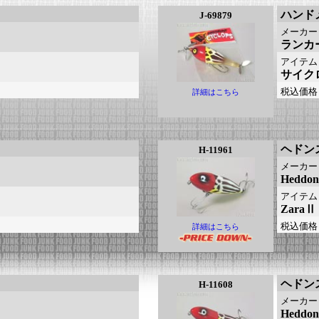
ハンド
J-69879
メーカー
ランカ
アイテム
サイク
税込価格
詳細はこちら
ヘドン
H-11961
メーカー
Heddo
アイテム
Zara
税込価格
詳細はこちら
ヘドン
H-11608
メーカー
Heddo