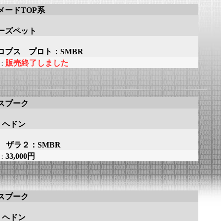
メードTOP系
ーズペット
ロプス プロト：SMBR
販売終了しました
：
スプーク
n ヘドン
Ⅱ ザラ２：SMBR
33,000円
：
スプーク
n ヘドン