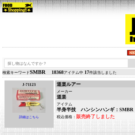
SMBR
18368
17
検索キーワード
アイテム中
件該当しました
道楽ルアー
J-71123
メーカー
道楽
アイテム
半身半技 ハンシンハンギ：SMBR
販売終了しました
税込価格：
詳細はこちら