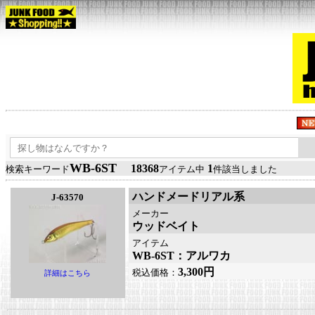
WB-6ST
18368
1
検索キーワード
アイテム中
件該当しました
ハンドメードリアル系
J-63570
メーカー
ウッドベイト
アイテム
WB-6ST：アルワカ
3,300円
税込価格：
詳細はこちら