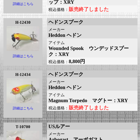
ップ：XRY
詳細はこちら
販売終了しました
税込価格：
ヘドンスプーク
H-12430
メーカー
Heddon ヘドン
アイテム
Wounded Spook ウンデッドスプー
ク：XRY
詳細はこちら
8,800円
税込価格：
ヘドンスプーク
H-12434
メーカー
Heddon ヘドン
アイテム
Magnum Torpedo マグトー：XRY
販売終了しました
税込価格：
詳細はこちら
USルアー
T-10700
メーカー
Arbogast アーボガスト