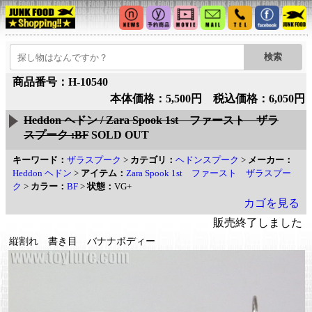
商品番号：H-10540
本体価格：5,500円 税込価格：6,050円
Heddon ヘドン / Zara Spook 1st ファースト ザラ
スプーク :BF
SOLD OUT
キーワード：
ザラスプーク
>
カテゴリ：
ヘドンスプーク
>
メーカー：
Heddon ヘドン
>
アイテム：
Zara Spook 1st ファースト ザラスプー
ク
>
カラー：
BF
>
状態：
VG+
カゴを見る
販売終了しました
縦割れ 書き目 バナナボディー