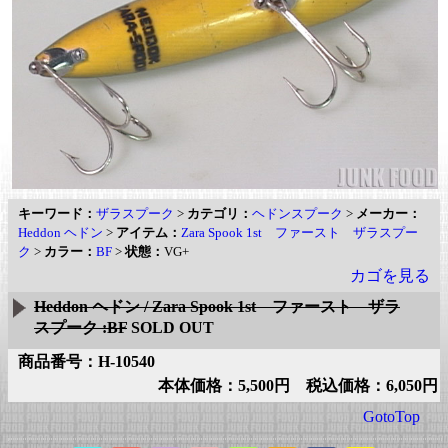
キーワード：
ザラスプーク
>
カテゴリ：
ヘドンスプーク
>
メーカー：
Heddon ヘドン
>
アイテム：
Zara Spook 1st ファースト ザラスプー
ク
>
カラー：
BF
>
状態：
VG+
カゴを見る
Heddon ヘドン / Zara Spook 1st ファースト ザラ
スプーク :BF
SOLD OUT
商品番号：H-10540
本体価格：5,500円 税込価格：6,050円
GotoTop