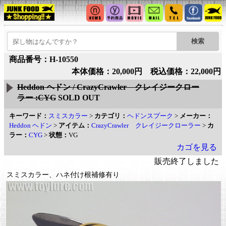
商品番号：H-10550
本体価格：20,000円 税込価格：22,000円
Heddon ヘドン / CrazyCrawler クレイジークロー
ラー :CYG
SOLD OUT
キーワード：
スミスカラー
>
カテゴリ：
ヘドンスプーク
>
メーカー：
Heddon ヘドン
>
アイテム：
CrazyCrawler クレイジークローラー
>
カ
ラー：
CYG
>
状態：
VG
カゴを見る
販売終了しました
スミスカラー、ハネ付け根補修有り