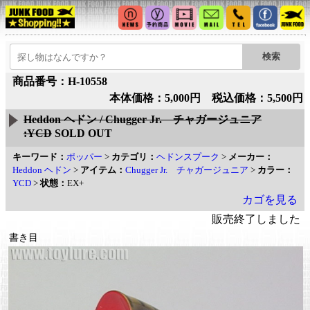
商品番号：H-10558
本体価格：5,000円 税込価格：5,500円
Heddon ヘドン / Chugger Jr. チャガージュニア
:YCD
SOLD OUT
キーワード：
ポッパー
>
カテゴリ：
ヘドンスプーク
>
メーカー：
Heddon ヘドン
>
アイテム：
Chugger Jr. チャガージュニア
>
カラー：
YCD
>
状態：
EX+
カゴを見る
販売終了しました
書き目