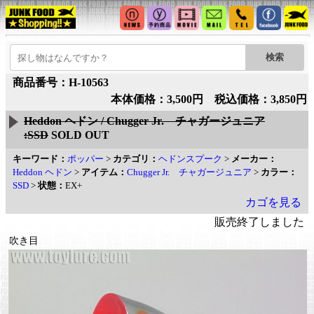
商品番号：H-10563
本体価格：3,500円 税込価格：3,850円
Heddon ヘドン / Chugger Jr. チャガージュニア
:SSD
SOLD OUT
キーワード：
ポッパー
>
カテゴリ：
ヘドンスプーク
>
メーカー：
Heddon ヘドン
>
アイテム：
Chugger Jr. チャガージュニア
>
カラー：
SSD
>
状態：
EX+
カゴを見る
販売終了しました
吹き目