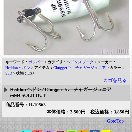
キーワード：
ポッパー
>
カテゴリ：
ヘドンスプーク
>
メーカー：
Heddon ヘドン
>
アイテム：
Chugger Jr. チャガージュニア
>
カラー：
SSD
>
状態：
EX+
カゴを見る
Heddon ヘドン / Chugger Jr. チャガージュニア
:SSD
SOLD OUT
商品番号：H-10563
本体価格：3,500円 税込価格：3,850円
GotoTop