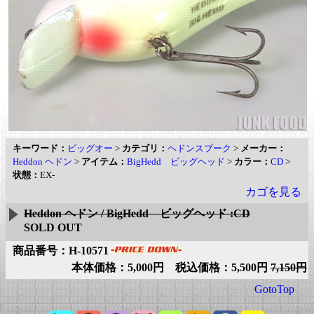
キーワード：
ビッグオー
>
カテゴリ：
ヘドンスプーク
>
メーカー：
Heddon ヘドン
>
アイテム：
BigHedd ビッグヘッド
>
カラー：
CD
>
状態：
EX-
カゴを見る
Heddon ヘドン / BigHedd ビッグヘッド :CD
SOLD OUT
商品番号：H-10571
本体価格：5,000円 税込価格：5,500円
7,150円
GotoTop