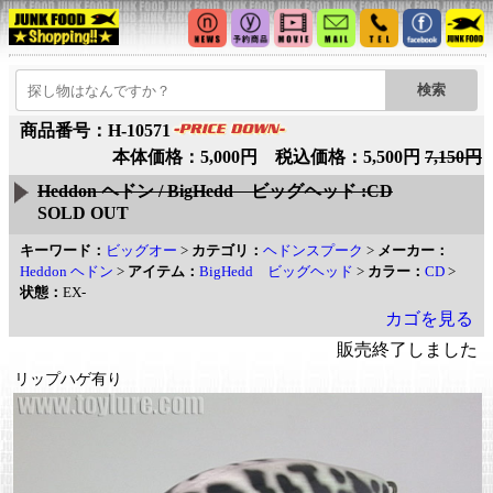
商品番号：H-10571
本体価格：5,000円 税込価格：5,500円
7,150円
Heddon ヘドン / BigHedd ビッグヘッド :CD
SOLD OUT
キーワード：
ビッグオー
>
カテゴリ：
ヘドンスプーク
>
メーカー：
Heddon ヘドン
>
アイテム：
BigHedd ビッグヘッド
>
カラー：
CD
>
状態：
EX-
カゴを見る
販売終了しました
リップハゲ有り