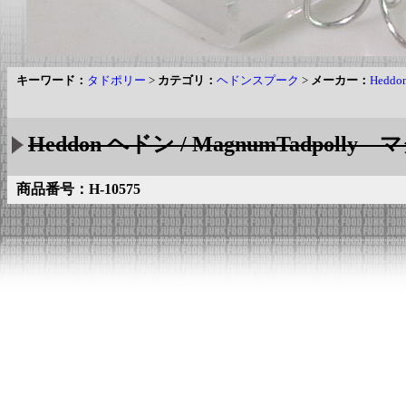
キーワード：
タドポリー
>
カテゴリ：
ヘドンスプーク
>
メーカー：
Hedd
Heddon ヘドン / MagnumTadpoll
商品番号：H-10575