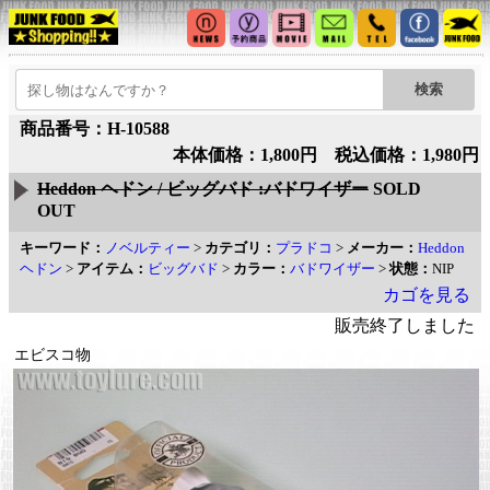
商品番号：H-10588
本体価格：1,800円 税込価格：1,980円
Heddon ヘドン / ビッグバド :バドワイザー
SOLD
OUT
キーワード：
ノベルティー
>
カテゴリ：
プラドコ
>
メーカー：
Heddon
ヘドン
>
アイテム：
ビッグバド
>
カラー：
バドワイザー
>
状態：
NIP
カゴを見る
販売終了しました
エビスコ物