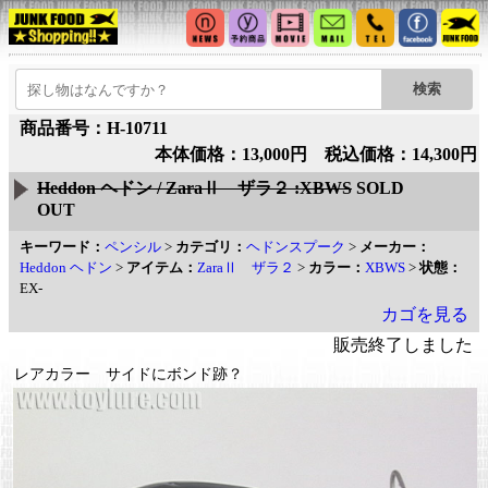
商品番号：H-10711
本体価格：13,000円 税込価格：14,300円
Heddon ヘドン / ZaraⅡ ザラ２ :XBWS
SOLD
OUT
キーワード：
ペンシル
>
カテゴリ：
ヘドンスプーク
>
メーカー：
Heddon ヘドン
>
アイテム：
ZaraⅡ ザラ２
>
カラー：
XBWS
>
状態：
EX-
カゴを見る
販売終了しました
レアカラー サイドにボンド跡？