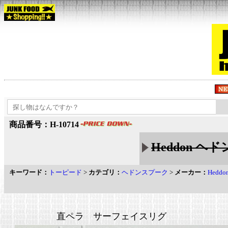
商品番号：H-10714
Heddon ヘド
キーワード：
トーピード
>
カテゴリ：
ヘドンスプーク
>
メーカー：
Hedd
直ペラ サーフェイスリグ