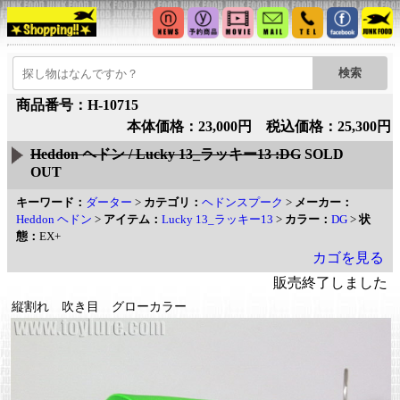
商品番号：H-10715
本体価格：23,000円 税込価格：25,300円
Heddon ヘドン / Lucky 13_ラッキー13 :DG
SOLD
OUT
キーワード：
ダーター
>
カテゴリ：
ヘドンスプーク
>
メーカー：
Heddon ヘドン
>
アイテム：
Lucky 13_ラッキー13
>
カラー：
DG
>
状
態：
EX+
カゴを見る
販売終了しました
縦割れ 吹き目 グローカラー