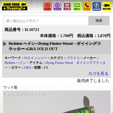
商品番号：H-10723
本体価格：1,700円 税込価格：1,870円
Heddon ヘドン / Dying Flutter Wood ダイイングフ
ラッター :GRA
SOLD OUT
キーワード：
Wスイッシャー
>
カテゴリ：
プラドコ
>
メーカー：
Heddon ヘドン
>
アイテム：
Dying Flutter Wood ダイイングフラッタ
ー
>
カラー：
GRA
>
状態：
EX
カゴを見る
販売終了しました
ウッド製