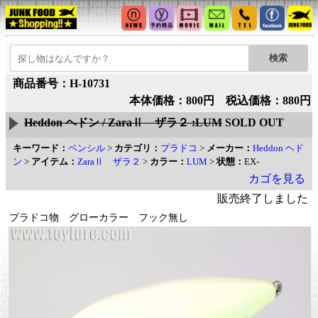
商品番号：H-10731
本体価格：800円 税込価格：880円
Heddon ヘドン / ZaraⅡ ザラ２ :LUM
SOLD OUT
キーワード：
ペンシル
>
カテゴリ：
プラドコ
>
メーカー：
Heddon ヘド
ン
>
アイテム：
ZaraⅡ ザラ２
>
カラー：
LUM
>
状態：
EX-
カゴを見る
販売終了しました
プラドコ物 グローカラー フック無し