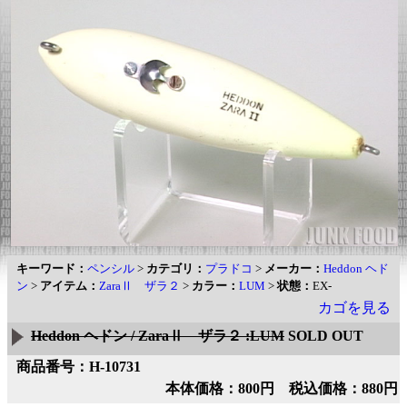
キーワード：
ペンシル
>
カテゴリ：
プラドコ
>
メーカー：
Heddon ヘド
ン
>
アイテム：
ZaraⅡ ザラ２
>
カラー：
LUM
>
状態：
EX-
カゴを見る
Heddon ヘドン / ZaraⅡ ザラ２ :LUM
SOLD OUT
商品番号：H-10731
本体価格：800円 税込価格：880円