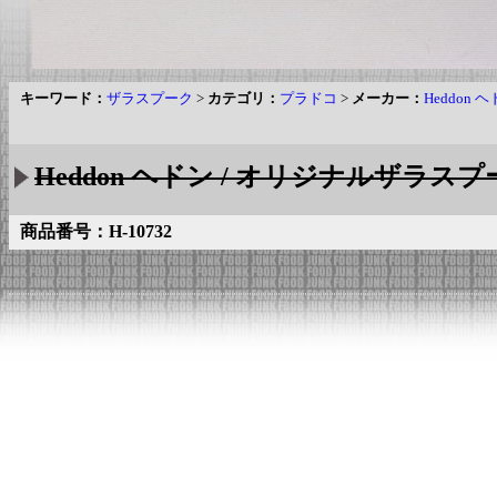
キーワード：
ザラスプーク
>
カテゴリ：
プラドコ
>
メーカー：
Heddon 
Heddon ヘドン / オリジナルザラス
商品番号：H-10732