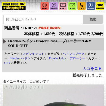
商品番号：H-10759
本体価格：1,600円 税込価格：1,760円
2,200円
Heddon ヘドン / Prowler1/4oz. プローラー :GRY
SOLD OUT
キーワード：
スピンキャスト
>
カテゴリ：
ヘドンスプーク
>
メーカ
ー：
Heddon ヘドン
>
アイテム：
Prowler1/4oz. プローラー
>
カラー：
GRY
>
状態：
EX
カゴを見る
販売終了しました
タイニーサイズ 目が薄いです