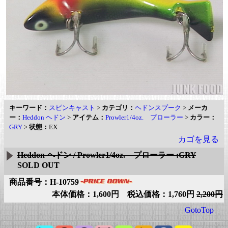
キーワード：
スピンキャスト
>
カテゴリ：
ヘドンスプーク
>
メーカ
ー：
Heddon ヘドン
>
アイテム：
Prowler1/4oz. プローラー
>
カラー：
GRY
>
状態：
EX
カゴを見る
Heddon ヘドン / Prowler1/4oz. プローラー :GRY
SOLD OUT
商品番号：H-10759
本体価格：1,600円 税込価格：1,760円
2,200円
GotoTop